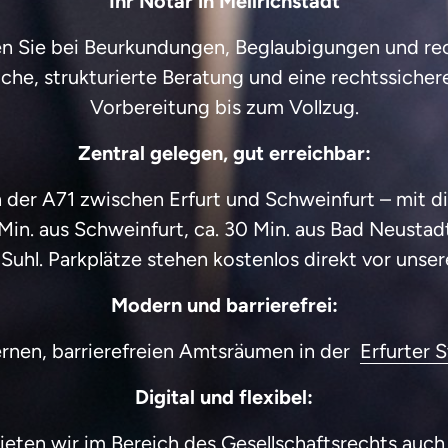
Ihr Notar in Mellrichstadt
n Sie bei Beurkundungen, Beglaubigungen und rech
liche, strukturierte Beratung und eine rechtssiche
Vorbereitung bis zum Vollzug.
Zentral gelegen, gut erreichbar:
 an der A71 zwischen Erfurt und Schweinfurt – mit 
Min. aus Schweinfurt, ca. 30 Min. aus Bad Neustadt
 Suhl. Parkplätze stehen kostenlos direkt vor unse
Modern und barrierefrei:
rnen, barrierefreien Amtsräumen in der  
Erfurter 
S
Digital und flexibel:
bieten wir im Bereich des Gesellschaftsrechts auch