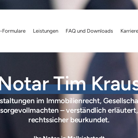
e-Formulare
Leistungen
FAQ und Downloads
Karrier
Notar 
Tim 
Krau
altungen im Immobilienrecht, Gesellschaft
orgevollmachten – verständlich erläutert, s