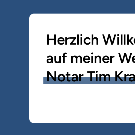
Herzlich Will
auf meiner W
Notar 
Tim 
Kr