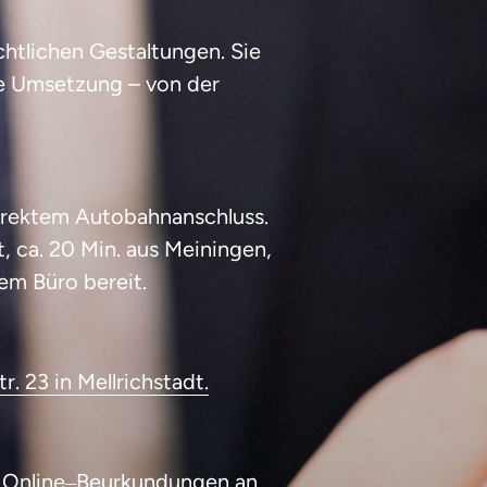
tlichen Gestaltungen. Sie 
re Umsetzung – von der 
direktem Autobahnanschluss. 
, ca. 20 Min. aus Meiningen, 
rem Büro bereit.
tr. 
23 
in 
Mellrichstadt.
 
Online‒
Beurkundungen
 an.