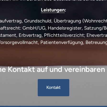
Leistungen
:
Kaufvertrag, Grundschuld, Übertragung (Wohnrecht
haftsrecht: GmbH/UG, Handelsregister, Satzung/Be
tament, Erbvertrag, Pflichtteilsverzicht; Ehevert
Vorsorgevollmacht, Patientenverfügung, Betreuun
 Kontakt auf und vereinbaren 
Kontakt