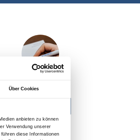
Online-Formulare
Über Cookies
Zu Online-Formulare
 Medien anbieten zu können
hrer Verwendung unserer
 führen diese Informationen