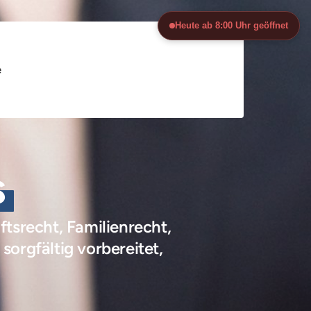
Heute ab 8:00 Uhr geöffnet
e
s
srecht, Familienrecht, 
orgfältig vorbereitet, 