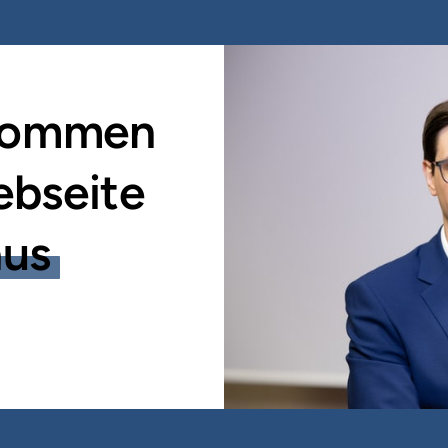
kommen 
ebseite
aus