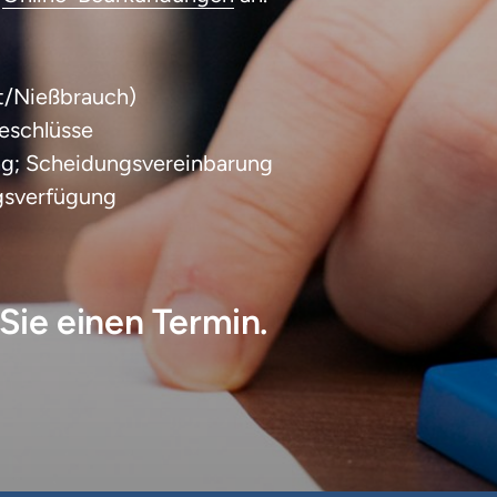
/Nießbrauch)

schlüsse

rag; Scheidungsvereinbarung

gsverfügung
Sie einen Termin.