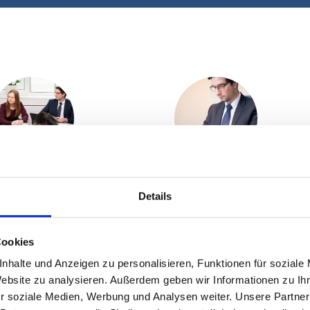
nser Team
Nützliches & Downloads
Details
Unser Team
Zu FAQ & Downloads
Cookies
nhalte und Anzeigen zu personalisieren, Funktionen für soziale
Website zu analysieren. Außerdem geben wir Informationen zu I
r soziale Medien, Werbung und Analysen weiter. Unsere Partner